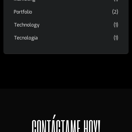
Portfolio
(2)
Technology
(1)
Tecnología
(1)
C
O
N
T
Á
C
T
A
M
E
H
O
Y
!