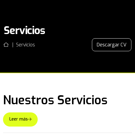
Servicios
Servicios
Descargar CV
N
u
e
s
t
r
o
s
S
e
r
v
i
c
i
o
s
Leer más