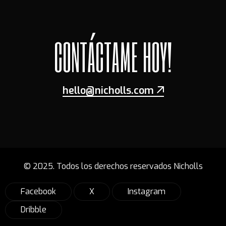
C
O
N
T
Á
C
T
A
M
E
H
O
Y
!
hello@nicholls.com
© 2025. Todos los derechos reservados Nicholls
Facebook
X
Instagram
Dribble