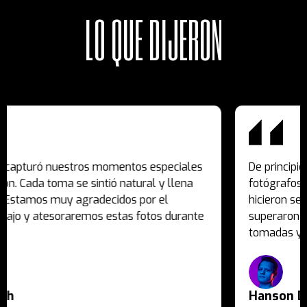
LO QUE DIJERON
 momentos especiales
De principio a fin, la experienci
ntió natural y llena
fotógrafos fueron amables, pro
decidos por el
hicieron sentir muy cómodos. L
os estas fotos durante
superaron nuestras expectativ
tomadas y editadas con maestr
Hanson Deck