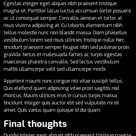
Egestas integer eget aliquet nibh praesent tristique
magna sit. Porttitor lacus luctus accumsan tortor posuere
ac ut consequat semper. Convallis aenean et tortor at
risus viverra adipiscing at. Eu lobortis elementum nibh
tellus molestie nunc non blandit massa. Diam phasellus
vestibulum lorem sed risus ultricies tristique nulla. Nec
tincidunt praesent semper feugiat nibh sed pulvinar proin
gravida. Netus et malesuada fames ac turpis egestas
maecenas pharetra convallis. Sed lectus vestibulum
mattis ullamcorpe velit sed ullamcorpe morbi.
Appetere mauris nunc congue nisi vitae suscipit tellus.
Quis eleifend quam adipiscing vitae proin sagittis nisl
rhoncus. Mauris ultrices eros in cursus turpis massa
tincidunt. Integer quis auctor elit sed vulputate mi sit
amet. Quis varius quam quisque id dia quam.
Final thoughts
Quodsi integer eget aliquet nibh praesent tristique magna