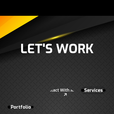
L
E
T
'
S
W
O
R
K
Services
Contact With Me
Portfolio